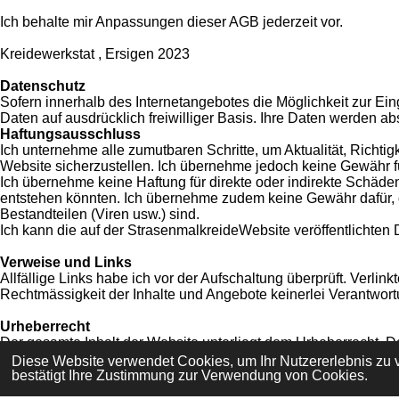
Ich behalte mir Anpassungen dieser AGB jederzeit vor.
Kreidewerkstat , Ersigen 2023
Datenschutz
Sofern innerhalb des Internetangebotes die Möglichkeit zur Ein
Daten auf ausdrücklich freiwilliger Basis. Ihre Daten werden ab
Haftungsausschluss
Ich unternehme alle zumutbaren Schritte, um Aktualität, Richtig
Website sicherzustellen. Ich übernehme jedoch keine Gewähr für
Ich übernehme keine Haftung für direkte oder indirekte Schä
entstehen könnten. Ich übernehme zudem keine Gewähr dafür, da
Bestandteilen (Viren usw.) sind.
Ich kann die auf der StrasenmalkreideWebsite veröffentlichten
Verweise und Links
Allfällige Links habe ich vor der Aufschaltung überprüft. Verlin
Rechtmässigkeit der Inhalte und Angebote keinerlei Verantwort
Urheberrecht
Der gesamte Inhalt der Website unterliegt dem Urheberrecht. 
Material an Euch.
Diese Website verwendet Cookies, um Ihr Nutzererlebnis zu
bestätigt Ihre Zustimmung zur Verwendung von Cookies.