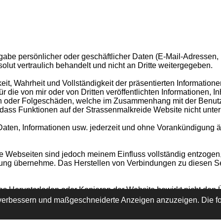
gabe persönlicher oder geschäftlicher Daten (E-Mail-Adressen, 
solut vertraulich behandelt und nicht an Dritte weitergegeben.
keit, Wahrheit und Vollständigkeit der präsentierten Informatio
 die von mir oder von Dritten veröffentlichten Informationen, I
den oder Folgeschäden, welche im Zusammenhang mit der Benutz
ss Funktionen auf der Strassenmalkreide Website nicht unterbr
 Daten, Informationen usw. jederzeit und ohne Vorankündigung 
kte Webseiten sind jedoch meinem Einfluss vollständig entzogen, 
ung übernehme. Das Herstellen von Verbindungen zu diesen Seit
Das Herunterladen oder Kopieren der Website bewirkt nicht de
 verbessern und maßgeschneiderte Anzeigen anzuzeigen. Die fo