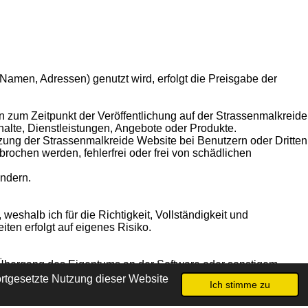
Namen, Adressen) genutzt wird, erfolgt die Preisgabe der
nen zum Zeitpunkt der Veröffentlichung auf der Strassenmalkreide
nhalte, Dienstleistungen, Angebote oder Produkte.
ung der Strassenmalkreide Website bei Benutzern oder Dritten
ochen werden, fehlerfrei oder frei von schädlichen
ändern.
weshalb ich für die Richtigkeit, Vollständigkeit und
en erfolgt auf eigenes Risiko.
n Übergang des Eigentums an der Software oder sonstigem
rtgesetzte Nutzung dieser Website
Ich stimme zu